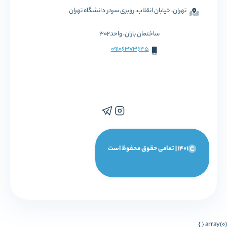
تهران، خیابان انقلاب، روبری سردر دانشگاه تهران
ساختمان باران، واحد302
09106373645
1401 | تمامی حقوق محفوظ است
array(0) { }