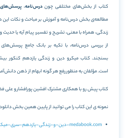
کتاب از بخش‌های مختلفی چون
درس‌نامه
،
پرسش‌های چ
مطالعه‌ی بخش درس‌نامه و آموزش بر مباحث و نکات این د
زندگی، همراه با معنی، تشریح و تفسیر، پیام آیه یا حدیث و
از بررسی درس‌نامه، با تکیه بر بانک جامع پرسش‌های 
است.
مؤلفان به منظور رفع هر گونه ابهام از ذهن دانش‌آموز
کتاب پیش رو با همکاری مشترک افشین پورافشار و علی فضلی‌خانی در 256 صفحه گ
نمونه ی این کتاب را می توانید از پایین همین بخش دانلود 
medabook.com-دین-و-زندگی-یازدهم-سری-میکرو-طبقه-بندی.pdf