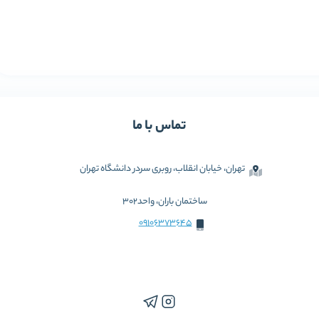
تماس با ما
تهران، خیابان انقلاب، روبری سردر دانشگاه تهران
ساختمان باران، واحد302
09106373645