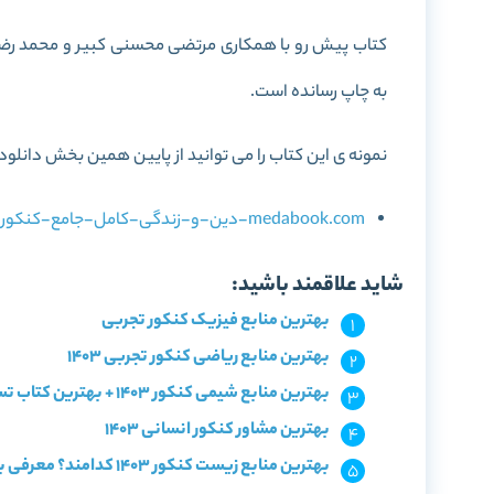
به چاپ رسانده است.
نمونه ی این کتاب را می توانید از پایین همین بخش دانلود 
medabook.com-دین-و-زندگی-کامل-جامع-کنکور-انسانی-جلد-1-سری-میکرو-طلایی.pdf
شاید علاقمند باشید:
بهترین منابع فیزیک کنکور تجربی
بهترین منابع ریاضی کنکور تجربی 1403
بهترین منابع شیمی کنکور 1403 + بهترین کتاب تست شیمی
بهترین مشاور کنکور انسانی 1403
بهترین منابع زیست کنکور 1403 کدامند؟ معرفی با سطح بندی