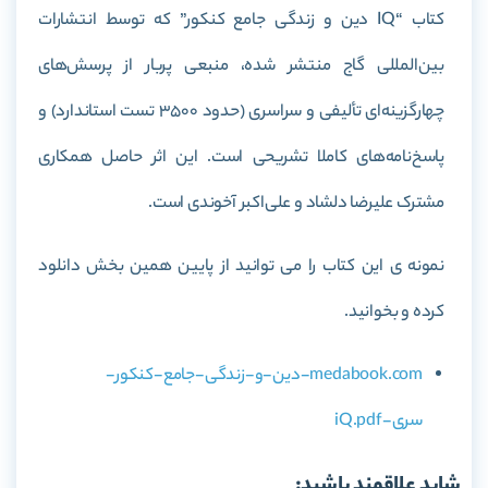
کتاب “IQ دین و زندگی جامع کنکور” که توسط انتشارات
بین‌المللی گاج منتشر شده، منبعی پربار از پرسش‌های
چهارگزینه‌ای تألیفی و سراسری (حدود 3500 تست استاندارد) و
پاسخ‌نامه‌های کاملا تشریحی است. این اثر حاصل همکاری
مشترک علیرضا دلشاد و علی‌اکبر آخوندی است.
نمونه ی این کتاب را می توانید از پایین همین بخش دانلود
کرده و بخوانید.
medabook.com-دین-و-زندگی-جامع-کنکور-
سری-iQ.pdf
شاید علاقمند باشید: