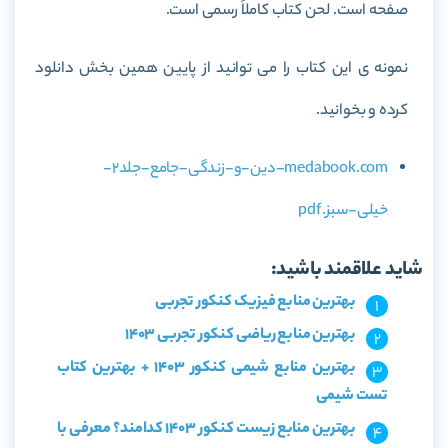
صفحه است. لحن کتاب کاملاً رسمی است.
نمونه ی این کتاب را می توانید از پایین همین بخش دانلود
کرده و بخوانید.
medabook.com-دین-و-زندگی-جامع-جلد2-
خیلی-سبز.pdf
شاید علاقمند باشید:
بهترین منابع فیزیک کنکور تجربی
بهترین منابع ریاضی کنکور تجربی 1403
بهترین منابع شیمی کنکور 1403 + بهترین کتاب
تست شیمی
بهترین منابع زیست کنکور 1403 کدامند؟ معرفی با