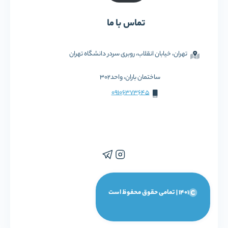
تماس با ما
تهران، خیابان انقلاب، روبری سردر دانشگاه تهران
ساختمان باران، واحد302
09106373645
1401 | تمامی حقوق محفوظ است