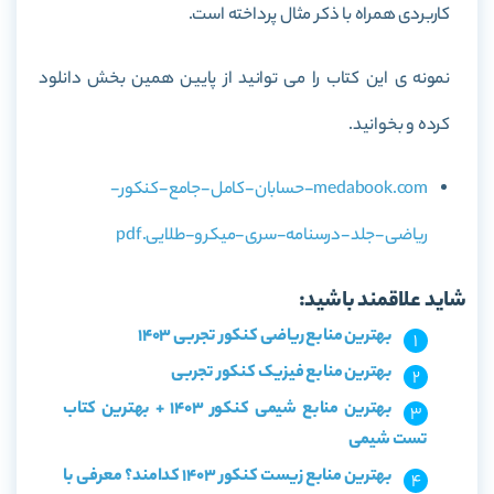
کاربردی همراه با ذکر مثال پرداخته است.
نمونه ی این کتاب را می توانید از پایین همین بخش دانلود
کرده و بخوانید.
medabook.com-حسابان-کامل-جامع-کنکور-
ریاضی-جلد-درسنامه-سری-میکرو-طلایی.pdf
شاید علاقمند باشید:
بهترین منابع ریاضی کنکور تجربی 1403
بهترین منابع فیزیک کنکور تجربی
بهترین منابع شیمی کنکور 1403 + بهترین کتاب
تست شیمی
بهترین منابع زیست کنکور 1403 کدامند؟ معرفی با