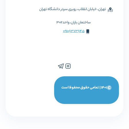
تهران، خیابان انقلاب، روبری سردر دانشگاه تهران
ساختمان باران، واحد302
09106373645
1401 | تمامی حقوق محفوظ است