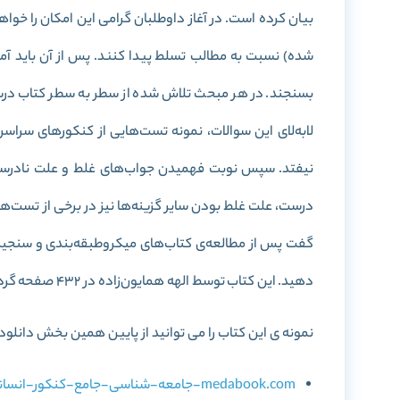
بیان کرده است. در آغاز داوطلبان گرامی این امکان را خوا
شده) نسبت به مطالب تسلط پیدا کنند. پس از آن باید آموخ
بسنجند. در هر مبحث تلاش شده از سطر به سطر کتاب درسی 
لابه‌لای این سوالات، نمونه‌ تست‌هایی از کنکور‌های سراس
نیفتد. سپس نوبت فهمیدن جواب‌های غلط و علت نادرستی
درست، علت غلط بودن سایر گزینه‌ها نیز در برخی از تست‌ها
گفت پس از مطالعه‌ی کتاب‌های میکروطبقه‌بندی و سنجید
دهید. این کتاب توسط الهه همایون‌زاده در 432 صفحه گردآوری شده است.
نمونه ی این کتاب را می توانید از پایین همین بخش دانلود 
medabook.com-جامعه-شناسی-جامع-کنکور-انسانی-سری-میکرو-طبقه-بندی.pdf