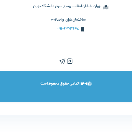
تهران، خیابان انقلاب، روبری سردر دانشگاه تهران
ساختمان باران، واحد302
09106373645
1401 | تمامی حقوق محفوظ است