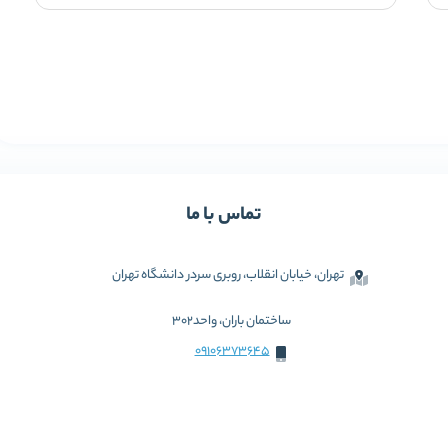
تماس با ما
تهران، خیابان انقلاب، روبری سردر دانشگاه تهران
ساختمان باران، واحد302
09106373645