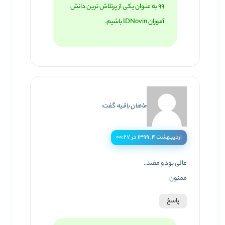
99 به عنوان یکی از پرتلاش ترین دانش
آموزان IDNovin باشیم.
ماهان باقیه
گفت:
اردیبهشت ۴, ۱۳۹۹ در ۰۰:۲۷
عالی بود و مفید..
ممنون
پاسخ