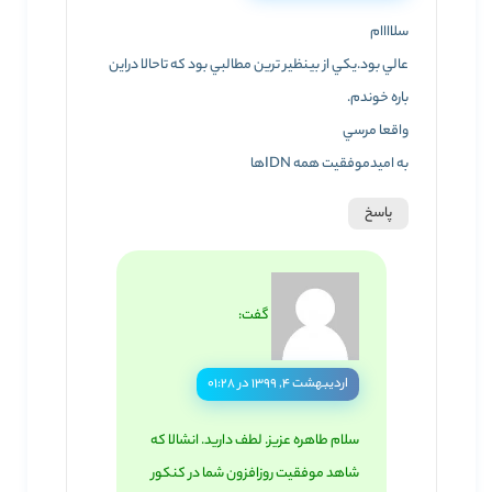
سلاااام
عالي بود.يکي از بينظير ترين مطالبي بود که تاحالا دراين
باره خوندم.
واقعا مرسي
به اميدموفقيت همه IDNها
پاسخ
گفت:
اردیبهشت ۴, ۱۳۹۹ در ۰۱:۲۸
سلام طاهره عزیز. لطف دارید. انشالا که
شاهد موفقیت روزافزون شما در کنکور