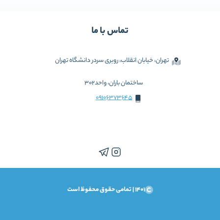
تماس با ما
تهران، خیابان انقلاب، روبری سردر دانشگاه تهران
ساختمان باران، واحد302
09106373645
1401 | تمامی حقوق محفوظ است