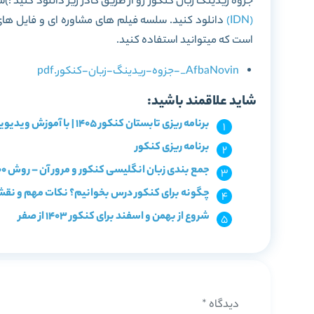
جزوه ریدینگ زبان کنکور رو از طریق کادر زیر دانلود کنید :)
(IDN)
دانلود کنید. سلسه فیلم های مشاوره ای و فایل ه
است که میتوانید استفاده کنید.
AfbaNovin_-جزوه-ریدینگ-زبان-کنکور.pdf
شاید علاقمند باشید:
برنامه ریزی تابستان کنکور 1405 | با آموزش ویدیویی و آزمون!
برنامه ریزی کنکور
جمع بندی زبان انگلیسی کنکور و مرور آن – روش 100 زدن زبان در 3 ساعت
چگونه برای کنکور درس بخوانیم؟ نکات مهم و نقشه
شروع از بهمن و اسفند برای کنکور 1403 از صفر
دیدگاه
*