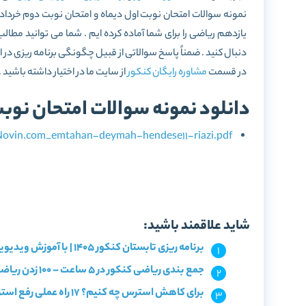
نمونه سوالات امتحان نوبت اول دیماه و امتحان نوبت دوم خرداد
یازدهم ریاضی را برای شما آماده کرده ایم . شما می توانید مط
دنبال کنید . ضمناً پاسخ سوالاتی از قبیل چگونگی برنامه ریزی در
در قسمت
مشاوره رایگان کنکور
از سایت ما در اختیار داشته باشید .
دانلود نمونه سوالات امتحان نو
ovin.com_emtahan-deymah-hendese11-riazi.pdf
شاید علاقمند باشید:
برنامه ریزی تابستان کنکور 1405 | با آموزش ویدیویی و آزمون!
جمع بندی ریاضی کنکور در 5 ساعت – 100 زدن ریاضی با سریع ترین روش مرور
برای کاهش استرس چه کنیم؟ 17 راه عملی رفع استرس کنکور