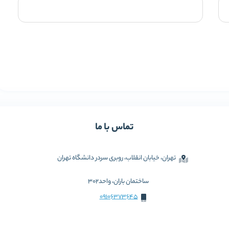
تماس با ما
تهران، خیابان انقلاب، روبری سردر دانشگاه تهران
ساختمان باران، واحد302
09106373645