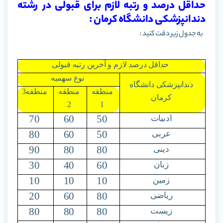
حداقل درصد و رتبه لازم برای قبولی در رشته
دندانپزشکی دانشگاه کرمان :
به جدول زیر دقت کنید :
حداقل درصد لازم و آخرین رتبه قبولی
نوع سهمیه
دندانپزشکی دانشگاه
منطقه
منطقه
منطقه3
کرمان
2
1
70
60
50
ادبیات
80
60
50
عربی
90
80
80
دینی
30
40
60
زبان
10
10
10
زمین
20
60
80
ریاضی
80
80
80
زیست