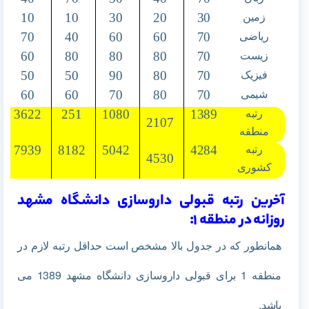
10
10
30
20
30
زمین
70
40
60
60
70
ریاضی
60
80
80
80
70
زیست
50
50
90
80
70
فیزیک
60
60
70
80
70
شیمی
3622
251
1080
1389
رتبه
2107
منطقه
7939
8182
5042
4284
رتبه
4530
کشوری
آخرین رتبه قبولی داروسازی دانشگاه مشهد
روزانه در منطقه 1:
همانطور که در جدول بالا مشخص است حداقل رتبه لازم در
منطقه 1
برای قبولی داروسازی دانشگاه مشهد 1389 می
باشد.