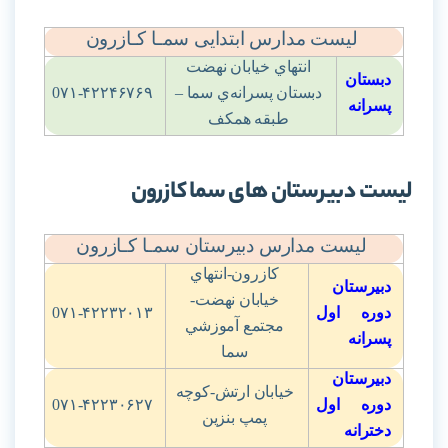
لیست مدارس ابتدایی سمـا کـازرون
انتهاي خيابان نهضت
دبستان
دبستان پسرانه‌ي سما –
0۷۱-۴۲۲۴۶۷۶۹
پسرانه
طبقه همکف
لیست دبیرستان های سما کازرون
لیست مدارس دبیرستان سمـا کـازرون
كازرون-انتهاي
دبیرستان
خيابان نهضت-
دوره اول
0۷۱-۴۲۲۳۲۰۱۳
مجتمع آموزشي
پسرانه
سما
دبیرستان
خيابان ارتش-کوچه
دوره اول
0۷۱-۴۲۲۳۰۶۲۷
پمپ بنزين
دخترانه