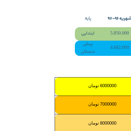
هریه 96-97
پایه
ابتدایی
5.850.000
پیش
4.682.000
دبستان
6000000 تومان
7000000 تومان
8000000 تومان