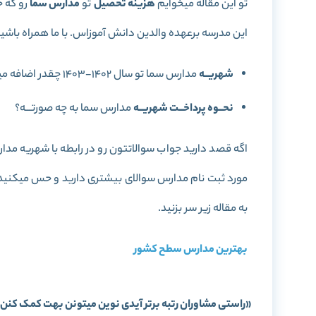
تو این مقاله میخوایم
هزینه تحصیل
تو
مدارس سما
رو که 
این مدرسه برعهده والدین دانش آموزاس. با ما همراه باشید
شهریــه
مدارس سما تو سال 1402-1403 چقدر اضافه میشــه؟
نحــوه پرداخــت شهریــه
مدارس سما به چه صورتـــه؟
اگه قصد دارید جواب سوالاتتون رو در رابطه با شهریه مدار
مورد ثبت نام مدارس سوالای بیشتری دارید و حس میکنید تو
به مقاله زیر سر بزنید.
بهترین مدارس سطح کشور
«راستی مشاوران رتبه برتر آیدی نوین میتونن بهت کمک کنن 