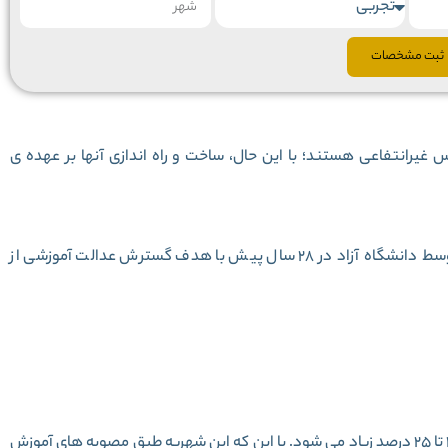
ثبت مشخصات
یرانتفاعی هستند؛ با این حال، ساخت و راه اندازی آنها بر عهده ی
سما؛ مخفف «سازمان مدارس آزاد» است که استارت آن توسط دانشگاه آزاد در 28 سال پیش با هدف گسترش عدالت آموزشی از
شهریه ی مدرسه های سما هر سال به طور میانگین بین 20 تا 25 درصد زیاد می شود. با این که این شهریه طبق مصوبه های آموزش