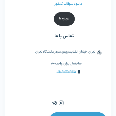
دانلود سوالات کنکور
درباره ما
تماس با ما
تهران، خیابان انقلاب، روبری سردر دانشگاه تهران
ساختمان باران، واحد302
09106373645