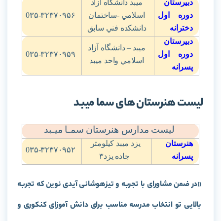
دبیرستان
ميبد دانشگاه آزاد
دوره اول
اسلامي -ساختمان
0۳۵-۳۲۳۷۰۹۵۶
دخترانه
دانشکده فني سابق
دبیرستان
ميبد – دانشگاه آزاد
دوره اول
0۳۵-۳۲۳۷۰۹۵۹
اسلامي واحد ميبد
پسرانه
لیست هنرستان های سما میبد
لیست مدارس هنرستان سمـا میـبد
هنرستان
يزد ميبد کيلومتر
0۳۵-۳۲۳۷۰۹۵۲
پسرانه
جاده يزد
۳
«در ضمن مشاورای با تجربه و تیزهوشانی آیدی نوین که تجربه
بالایی تو انتخاب مدرسه مناسب برای دانش آموزای کنکوری و