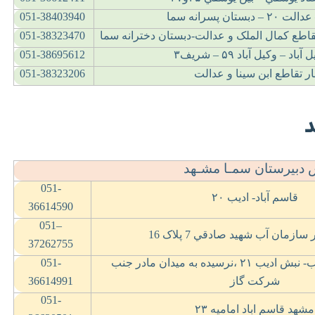
– عدالت
۲۰ –
دبستان پسرانه سما
051-38403940
اطع کمال الملک و عدالت-دبستان دخترانه سما
051-38323470
ل آباد – وکيل آباد
۵۹ –
شريف
۳
051-38695612
ار تقاطع ابن سينا و عدالت
051-38323206
د
دبیرستان سمـا مشـهد
051-
قاسم آباد- اديب
۲۰
36614590
0
51
–
ازمان آب شهيد صادقي 7 پلاک 16
37262755
يب- نبش اديب
۲۱
،نرسيده به ميدان مادر جنب
051-
شرکت گاز
36614991
051-
مشهد قاسم اباد اماميه
۲۳