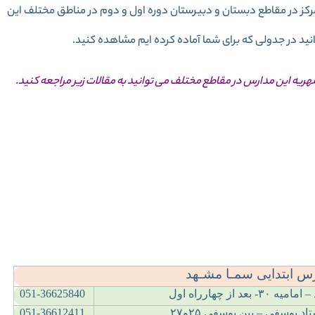
رس سما شهر مشهد برای دانش آموزان دختر و پسر 14 مرکز در مقاطع دبستان و دبیرستان دوره اول و دوم در مناطق مختلف این
ید در جدولی که برای شما آماده کرده ایم مشاهده کنید.
شهریه این مدارس در مقاطع مختلف می توانید به مقالات زیر مراجعه کنید.
 نام مدارس سما
ریه مدارس سما
 ابتدایی سمـا مشـهد
 – اماميه
۳۰-
بعد از چهارراه اول
051-36625840
ستاد يوسفي – بين يوسفي
۲۵
و
۲۷
051-36612411