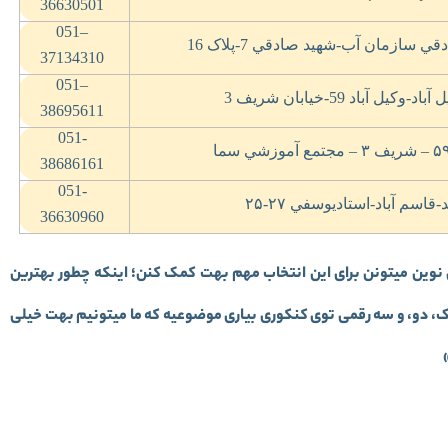
36630501
0
51
–
ي سازمان آب-شهيد صادقي 7-پلاک 16
37134310
0
51
–
-وکيل آباد 59-خيابان شريف 3
38695611
051-
۵۹ 
شريف
۳ –
مجتمع آموزشي سما
38686161
051-
قاسم آباد-استاديوسفي
۲۷-۲۵
36630960
 نوین میتونن برای این انتخاب مهم بهت کمک کنن؛ اینکه چطور بهترین
تک، دو، و سه رقمی توی کنکوری بیاری موضوعیه که ما میتونیم بهت خیلی