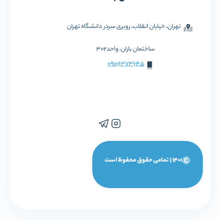
تهران، خیابان انقلاب، روبری سردر دانشگاه تهران
ساختمان باران، واحد302
09106373645
1401 | تمامی حقوق محفوظ است