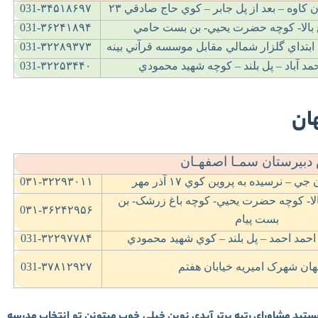
ن کاوه – بعد از پل جابر – کوي حاج صادقي
۲۳
031-۳۴۵۱۸۶۹۷
 بالا- کوچه حضرت يحيي- بن بست حامي
031-۳۶۲۴۱۸۹۴
د ابتداي گلزار شمالي مقابل موسسه قرآني بينه
031-۳۲۲۸۹۳۷۳
حمد آباد – پل بلند – کوچه شهيد محمودي
031-۳۲۲۵۳۴۴۰
ان
بیرستان سمـا اصفهـان
 جي – نرسيده به پروين کوي
۱۷
آذر مهر
0۳۱-۳۲۲۹۳۰۱۱
بالا- کوچه حضرت يحيي- کوچه باغ زرشک- بن
0۳۱-۳۶۲۴۲۹۵۶
بست پيام
احمد احمد – پل بلند – کوي شهيد محمودي
031-۳۲۲۹۷۷۸۴
ان شهرک اميريه خيابان هفتم
031-۳۷۸۱۲۹۲۷
تید مشاورای رتبه برتر آیدی نوین خیلی خوب میتونن تو انتخاب مدرسه