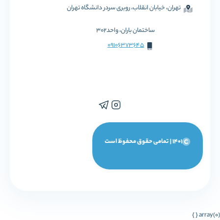
تهران، خیابان انقلاب، روبری سردر دانشگاه تهران
ساختمان باران، واحد302
09106373645
1401 | تمامی حقوق محفوظ است
array(0) { }