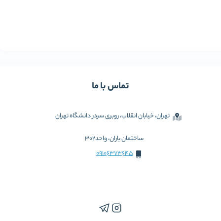
تماس با ما
تهران، خیابان انقلاب، روبری سردر دانشگاه تهران
ساختمان باران، واحد302
09106373645