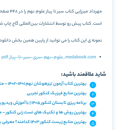
مهرداد میر
است. کتاب پیش رو توسط انتشارات بین‌المللی گاج چاپ ش
نمونه ی این کتاب را می توانید از پایین همین بخش دانلود 
medabook.com_علوم-نهم-سری-سیر-تا-پیاز.pdf
شاید علاقمند باشید:
بهترین کتاب آزمون تیزهوشان نهم 1401-1402 – منابع تیزهوشان نهم
بهترین منابع فیزیک کنکور تجربی
برنامه ریزی تابستان کنکور 1405 | با آموزش ویدیویی و آزمون!
بهترین روش ها و تکنیک های تست زنی کنکور – م
بهترین منابع زیست کنکور 1403 کدامند؟ معرفی با سطح بندی