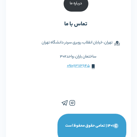
درباره ما
تماس با ما
تهران، خیابان انقلاب، روبری سردر دانشگاه تهران
ساختمان باران، واحد302
09106373645
1401 | تمامی حقوق محفوظ است