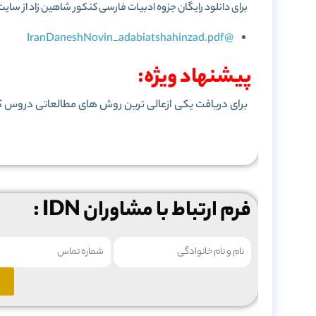
برای دانلود رایگان جزوه ادبیات فارسی کنکور شاهین زاد از سایت IDN بر روی لینک زیر کلیک کنی
@IranDaneshNovin_adabiatshahinzad.pdf
پیشنهاد ویژه:
برای دریافت یکی ازعالی ترین روش های مطالعاتی دروس 
فرم ارتباط با مشاوران IDN :