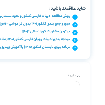
شاید علاقمند باشید:
روش مطالعه ادبیات فارسی کنکور و نحوه تست زنی
مرور و جمع بندی کنکور 1401 بدون فراموشی – آموزش رایگان 1+9 ابزار بینظیر مرور
بهترین مشاور کنکور انسانی 1403
بودجه بندی ادبیات و زبان فارسی کنکور 1401 (نظام جدید) + تعداد سوالات
برنامه ریزی تابستان کنکور 1405 | با آموزش ویدیویی و آزمون!
دیدگاه
*