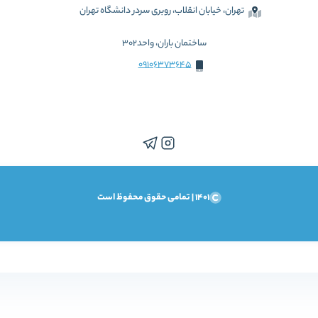
تهران، خیابان انقلاب، روبری سردر دانشگاه تهران
ساختمان باران، واحد302
09106373645
1401 | تمامی حقوق محفوظ است