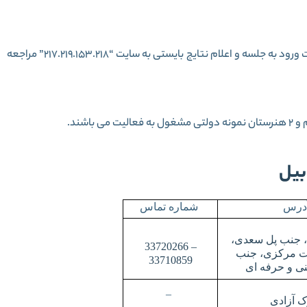
دانش آموزان استان اردبیل برای انجام مراحل ثبت نام، کارت ورود به جلسه و اعلام نتایج بایستی به سایت “217.219.153.218” مراجعه
بیل
درس
شماره تماس
، جنب پل سعدی،
33720266 –
ت مركزی، جنب
33710859
ی و حرفه ای
–
 آزادی