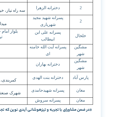
2
دخترانه الزهرا
سه راه نیاز، خی
پسرانه شهید مجید
2
میدا
شهریاری
بلوار امام
پسرانه علی ابن
خلخال
تر
ابیطالب
مشگین
پسرانه آیت الله خامنه
شهر
ای
مشگین
دخترانه بهاران
شهر
پارس آباد
دخترانه بنت الهدی
کمربندی،
مغان
پسرانه شهیدحامدی
شهرک صنعتی
مغان
پسرانه سروش
«در ضمن مشاورای با تجربه و تیزهوشانی آیدی نوین که تجر