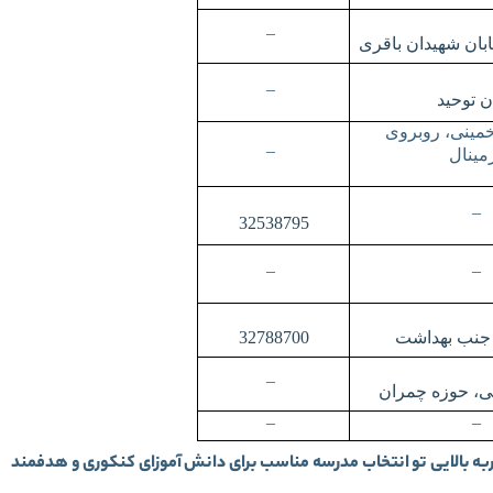
–
ابان شهیدان باقری
–
ن توحید
 خمینی، روبروی
–
مینال
–
32538795
–
–
 جنب بهداشت
32788700
–
، حوزه چمران
–
–
به بالایی تو انتخاب مدرسه مناسب برای دانش آموزای کنکوری و هدفمند