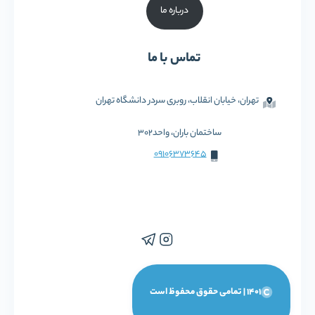
درباره ما
تماس با ما
تهران، خیابان انقلاب، روبری سردر دانشگاه تهران
ساختمان باران، واحد302
09106373645
1401 | تمامی حقوق محفوظ است