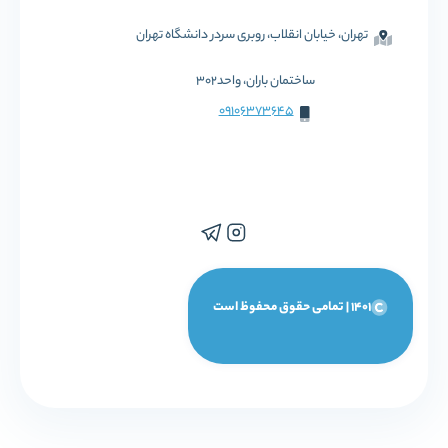
تهران، خیابان انقلاب، روبری سردر دانشگاه تهران
ساختمان باران، واحد302
09106373645
1401 | تمامی حقوق محفوظ است