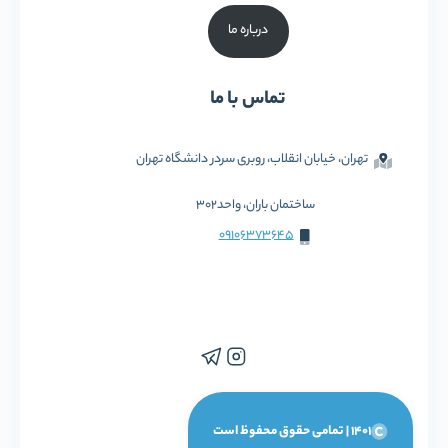
درباره ما
تماس با ما
تهران، خیابان انقلاب، روبری سردر دانشگاه تهران
ساختمان باران، واحد302
09106373645
1401 | تمامی حقوق محفوظ است