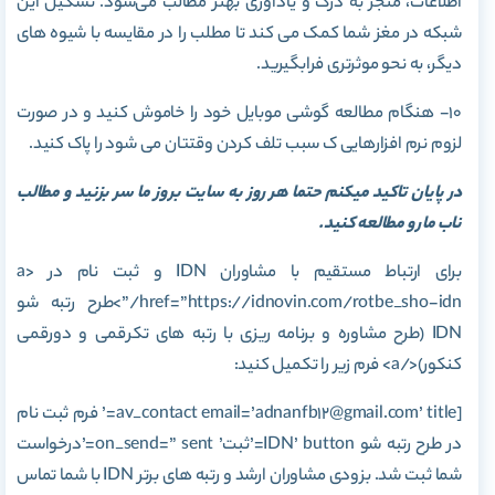
اطلاعات، منجر به درک و یادآوری بهتر مطالب می‌شود. تشکیل این
شبکه در مغز شما کمک می کند تا مطلب را در مقایسه با شیوه های
دیگر، به نحو موثرتری فرابگیرید.
۱۰- هنگام مطالعه گوشی موبایل خود را خاموش کنید و در صورت
لزوم نرم افزارهایی ک سبب تلف کردن وقتتان می شود را پاک کنید.
در پایان تاکید میکنم حتما هر روز به سایت بروز ما سر بزنید و مطالب
ناب ما رو مطالعه کنید.
برای ارتباط مستقیم با مشاوران IDN و ثبت نام در <a
href=”https://idnovin.com/rotbe_sho-idn/”>طرح رتبه شو
IDN (طرح مشاوره و برنامه ریزی با رتبه های تکرقمی و دورقمی
کنکور)</a> فرم زیر را تکمیل کنید:
[av_contact email=’adnanfb12@gmail.com’ title=’ فرم ثبت نام
در طرح رتبه شو IDN’ button=’ثبت’ on_send=” sent=’درخواست
شما ثبت شد. بزودی مشاوران ارشد و رتبه های برتر IDN با شما تماس