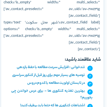
check=’is_empty’ width=” multi_select=”
av_contact_preselect=” av_uid=’av-2wz31g’]
[/av_contact_field]
[av_contact_field label=’شهر محل سکونت’ type=’text’
options=” check=’is_empty’ width=” multi_select=”
av_contact_preselect=” av_uid=’av-2wz31g’]
[/av_contact_field]
[/av_contact]
شاید علاقمند باشید:
تندخوانی : افزایش سرعت مطالعه با حفظ بازدهی
توصیه های بسیار مهم برای روز قبل از کنکور سراسری
در تابستان اولویت مطالعه با کدوم دروس
بهترین تغذیه کنکوری ها – برای درس خواندن چی
بخوریم؟
اشتباهات کنکوری ها که حتما باید برطرف کنید!