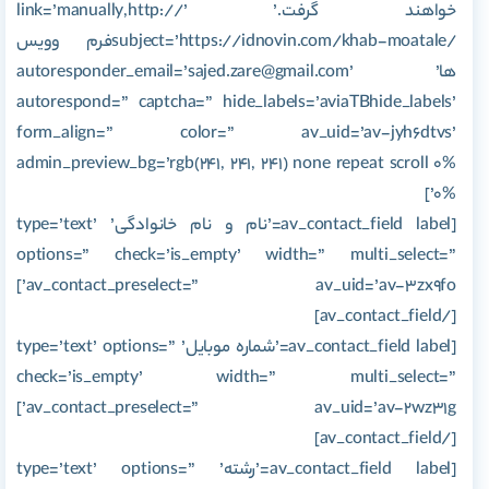
خواهند گرفت.’ link=’manually,http://’
subject=’https://idnovin.com/khab-moatale/‎فرم وویس
ها’ autoresponder_email=’sajed.zare@gmail.com’
autorespond=” captcha=” hide_labels=’aviaTBhide_labels’
form_align=” color=” av_uid=’av-jyh6dtvs’
admin_preview_bg=’rgb(241, 241, 241) none repeat scroll 0%
0%’]
[av_contact_field label=’نام و نام خانوادگی’ type=’text’
options=” check=’is_empty’ width=” multi_select=”
av_contact_preselect=” av_uid=’av-3zx9fo’]
[/av_contact_field]
[av_contact_field label=’شماره موبایل’ type=’text’ options=”
check=’is_empty’ width=” multi_select=”
av_contact_preselect=” av_uid=’av-2wz31g’]
[/av_contact_field]
[av_contact_field label=’رشته’ type=’text’ options=”