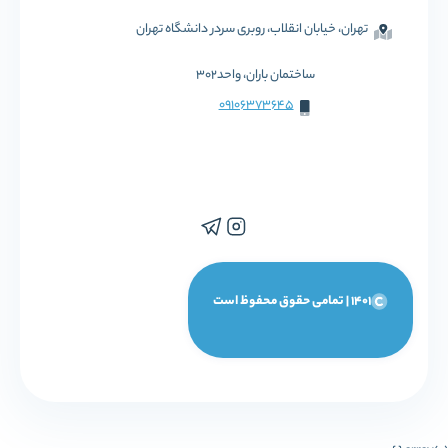
تهران، خیابان انقلاب، روبری سردر دانشگاه تهران
ساختمان باران، واحد302
09106373645
1401 | تمامی حقوق محفوظ است