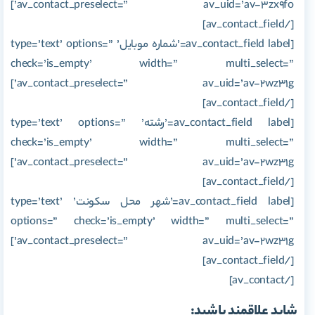
av_contact_preselect=” av_uid=’av-3zx9fo’]
[/av_contact_field]
[av_contact_field label=’شماره موبایل’ type=’text’ options=”
check=’is_empty’ width=” multi_select=”
av_contact_preselect=” av_uid=’av-2wz31g’]
[/av_contact_field]
[av_contact_field label=’رشته’ type=’text’ options=”
check=’is_empty’ width=” multi_select=”
av_contact_preselect=” av_uid=’av-2wz31g’]
[/av_contact_field]
[av_contact_field label=’شهر محل سکونت’ type=’text’
options=” check=’is_empty’ width=” multi_select=”
av_contact_preselect=” av_uid=’av-2wz31g’]
[/av_contact_field]
[/av_contact]
شاید علاقمند باشید: