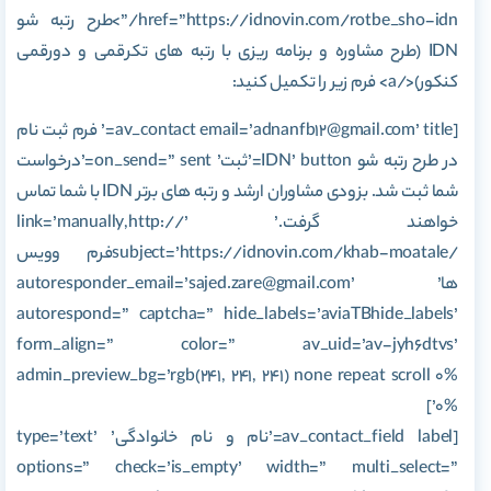
href=”https://idnovin.com/rotbe_sho-idn/”>طرح رتبه شو
IDN (طرح مشاوره و برنامه ریزی با رتبه های تکرقمی و دورقمی
کنکور)</a> فرم زیر را تکمیل کنید:
[av_contact email=’adnanfb12@gmail.com’ title=’ فرم ثبت نام
در طرح رتبه شو IDN’ button=’ثبت’ on_send=” sent=’درخواست
شما ثبت شد. بزودی مشاوران ارشد و رتبه های برتر IDN با شما تماس
خواهند گرفت.’ link=’manually,http://’
subject=’https://idnovin.com/khab-moatale/‎فرم وویس
ها’ autoresponder_email=’sajed.zare@gmail.com’
autorespond=” captcha=” hide_labels=’aviaTBhide_labels’
form_align=” color=” av_uid=’av-jyh6dtvs’
admin_preview_bg=’rgb(241, 241, 241) none repeat scroll 0%
0%’]
[av_contact_field label=’نام و نام خانوادگی’ type=’text’
options=” check=’is_empty’ width=” multi_select=”