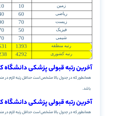
10
10
زمین
40
60
ریاضی
90
70
زیست
70
50
فیزیک
70
70
شیمی
531
1393
رتبه منطقه
238
4292
رتبه کشوری
آخرین رتبه قبولی پزشکی دانشگاه کردستان-سن
باشد.
آخرین رتبه قبولی پزشکی دانشگاه کردستان-سن
همانطور که در جدول بالا مشخص است حداقل رتبه لازم در منط