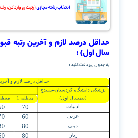
انتخاب رشته مجازی
(رتبت رو وارد کن، رش
حداقل درصد لازم و آخرین رتبه قب
سال اول) :
به جدول زیر دقت کنید :
حداقل درصد لازم و آخرین
پزشکی دانشگاه کردستان-سنندج
(نیمسال اول)
منطقه 1
منطقه
50
70
ادبیات
70
60
عربی
80
80
دینی
60
80
زبان