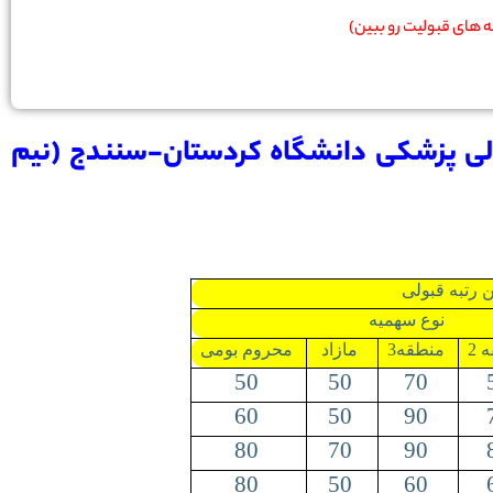
ته های قبولیت رو ببین)
ولی پزشکی دانشگاه کردستان-سنندج (نیم
 رتبه قبولی
نوع سهمیه
 2
منطقه3
مازاد
محروم بومی
50
50
70
60
50
90
80
70
90
80
50
60