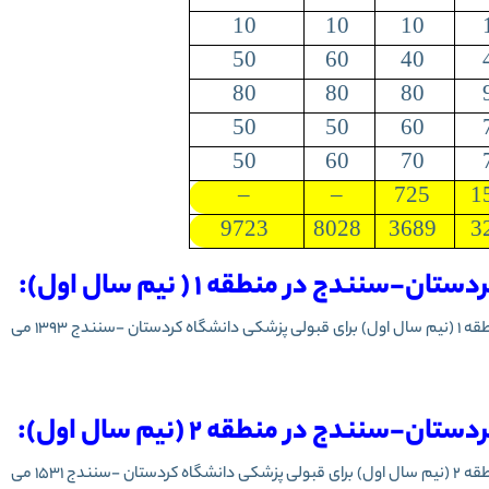
10
10
10
50
60
40
80
80
80
50
50
60
50
60
70
–
–
725
1
9723
8028
3689
3
ندج در منطقه 1 ( نیم سال اول):
همانطور که در جدول بالا مشخص است حداقل رتبه لازم در منطقه 1 (نیم سال اول) برای قبولی پزشکی دانشگاه کردستان -سنندج 1393 می
ندج در منطقه 2 (نیم سال اول):
قه 2
(نیم سال اول)
برای قبولی پزشکی دانشگاه
کردستان -سنندج
1531 می