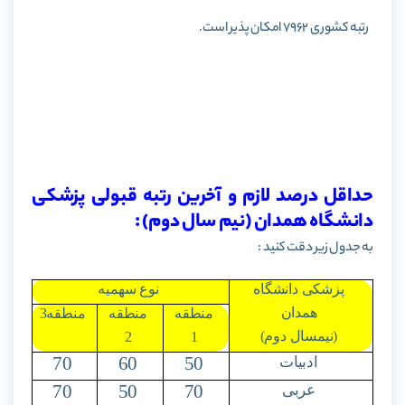
رتبه کشوری 7962 امکان پذیر است.
حداقل درصد لازم و آخرین رتبه قبولی پزشکی
دانشگاه همدان (نیم سال دوم) :
به جدول زیر دقت کنید :
پزشکی دانشگاه
نوع سهمیه
همدان
منطقه
منطقه
منطقه3
(نیمسال دوم)
2
1
70
60
50
ادبیات
70
50
70
عربی