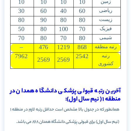
10
10
10
10
زمین
30
60
40
60
ریاضی
80
90
80
80
زیست
50
80
100
70
فیزیک
70
80
70
80
شیمی
–
476
1219
868
رتبه منطقه
7962
2542
رتبه
2569
2569
کشوری
آخرین رتبه قبولی پزشکی دانشگاه همدان در
منطقه 1 ( نیم سال اول):
همانطور که در جدول بالا مشخص است حداقل رتبه لازم در منطقه 1
(نیم سال اول) برای قبولی پزشکی دانشگاه همدان 868 می باشد.