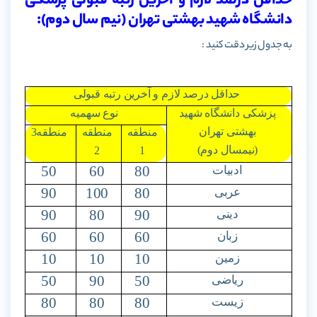
حداقل درصد لازم و آخرین رتبه قبولی پزشکی
دانشگاه شهید بهشتی تهران (نیم سال دوم):
به جدول زیر دقت کنید :
حداقل درصد لازم و آخرین رتبه قبولی
پزشکی دانشگاه شهید
نوع سهمیه
بهشتی تهران
منطقه
منطقه
منطقه3
(نیمسال دوم)
2
1
50
60
80
ادبیات
90
100
80
عربی
90
80
90
دینی
60
60
60
زبان
10
10
10
زمین
50
90
50
ریاضی
80
80
80
زیست