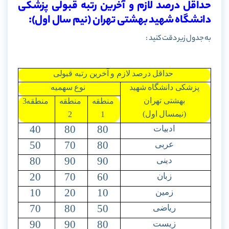
حداقل درصد لازم و آخرین رتبه قبولی پزشکی
دانشگاه شهید بهشتی تهران (نیم سال اول):
به جدول زیر دقت کنید :
حداقل درصد لازم و آخرین رتبه قبولی
پزشکی دانشگاه شهید
نوع سهمیه
بهشتی تهران
منطقه
منطقه
منطقه3
(نیمسال اول)
2
1
40
80
80
ادبیات
50
70
80
عربی
80
90
90
دینی
20
70
60
زبان
10
20
10
زمین
70
80
50
ریاضی
90
90
80
زیست