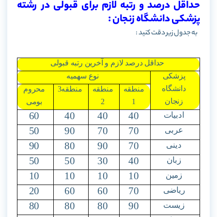
حداقل درصد و رتبه لازم برای قبولی در رشته
پزشکی دانشگاه زنجان :
به جدول زیر دقت کنید :
حداقل درصد لازم و آخرین رتبه قبولی
پزشکی
نوع سهمیه
دانشگاه
منطقه
منطقه
منطقه3
محروم
زنجان
1
2
بومی
60
40
40
40
ادبیات
50
90
70
70
عربی
90
80
90
70
دینی
50
50
30
40
زبان
10
10
10
10
زمین
20
60
60
70
ریاضی
80
80
80
90
زیست