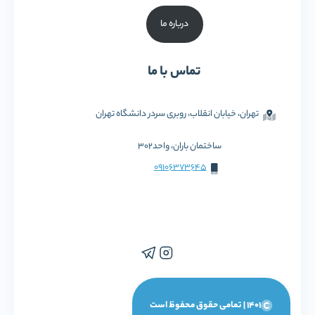
درباره ما
تماس با ما
تهران، خیابان انقلاب، روبری سردر دانشگاه تهران
ساختمان باران، واحد302
09106373645
1401 | تمامی حقوق محفوظ است