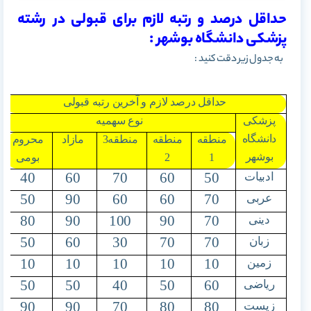
حداقل درصد و رتبه لازم برای قبولی در رشته
پزشکی دانشگاه بوشهر :
به جدول زیر دقت کنید :
حداقل درصد لازم و آخرین رتبه قبولی
پزشکی
نوع سهمیه
دانشگاه
منطقه
منطقه
منطقه3
مازاد
محروم
بوشهر
1
2
بومی
40
60
70
60
50
ادبیات
50
90
60
60
70
عربی
80
90
100
90
70
دینی
50
60
30
70
70
زبان
10
10
10
10
10
زمین
50
50
40
50
60
ریاضی
90
90
70
80
80
زیست