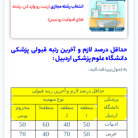
انتخاب رشته مجازی
(رتبت رو وارد کن، رشته
های قبولیت رو ببین)
حداقل درصد لازم و آخرین رتبه قبولی پزشکی
دانشگاه علوم پزشکی اردبیل :
به جدول زیر دقت کنید :
حداقل درصد لازم و آخرین رتبه قبولی
پزشکی
نوع سهمیه
دانشگاه
منطقه
منطقه
منطقه3
محروم
اردبیل
1
2
بومی
50
60
40
50
ادبیات
70
40
70
50
عربی