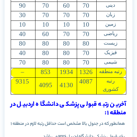
90
70
60
70
دینی
30
70
70
70
زبان
10
10
10
10
زمین
40
60
70
70
ریاضی
80
80
80
80
زیست
40
80
80
70
فیزیک
70
80
80
70
شیمی
–
853
1934
1326
رتبه منطقه
9315
4087
رتبه
4095
4130
کشوری
آخرین رتبه قبولی پزشکی دانشگاه اردبیل در
منطقه 1 :
همانطور که در جدول بالا مشخص است حداقل رتبه لازم در منطقه 1