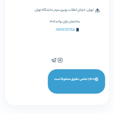
تهران، خیابان انقلاب، روبری سردر دانشگاه تهران
ساختمان باران، واحد302
09106373645
1401 | تمامی حقوق محفوظ است