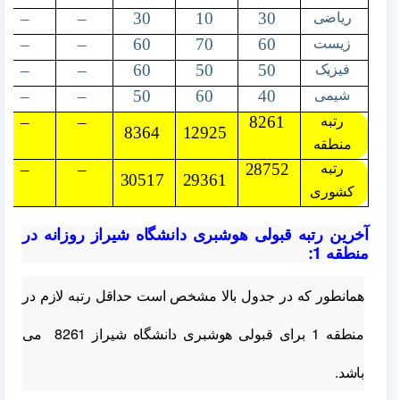
–
–
30
10
30
ریاضی
–
–
60
70
60
زیست
–
–
60
50
50
فیزیک
–
–
50
60
40
شیمی
–
–
8261
رتبه
8364
12925
منطقه
–
–
28752
رتبه
30517
29361
کشوری
آخرین رتبه قبولی هوشبری دانشگاه شیراز روزانه در
منطقه 1:
همانطور که در جدول بالا مشخص است حداقل رتبه لازم در
منطقه 1
برای قبولی هوشبری دانشگاه شیراز 8261 می
باشد.