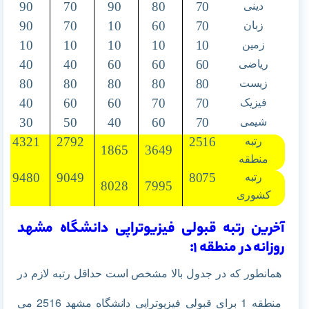
90
70
90
80
70
دینی
90
70
10
60
70
زبان
10
10
10
10
10
زمین
40
40
60
60
60
ریاضی
80
80
80
80
80
زیست
40
60
60
70
70
فیزیک
30
50
40
60
70
شیمی
4321
2792
2516
رتبه
1865
3649
منطقه
9480
9049
8075
رتبه
8028
7995
کشوری
آخرین رتبه قبولی فیزیوتراپی دانشگاه مشهد
روزانه در منطقه 1:
همانطور که در جدول بالا مشخص است حداقل رتبه لازم در
منطقه 1
برای قبولی فیزیوتراپی دانشگاه مشهد 2516 می