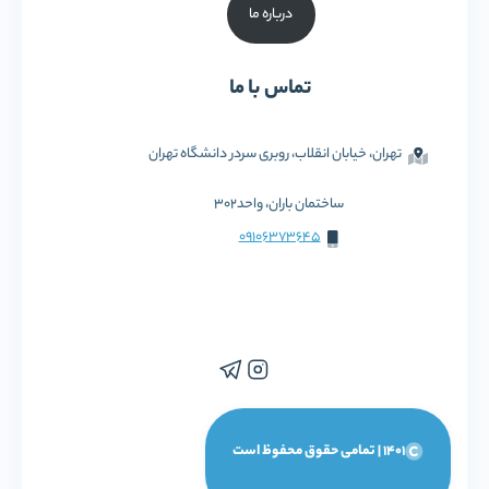
درباره ما
تماس با ما
تهران، خیابان انقلاب، روبری سردر دانشگاه تهران
ساختمان باران، واحد302
09106373645
1401 | تمامی حقوق محفوظ است