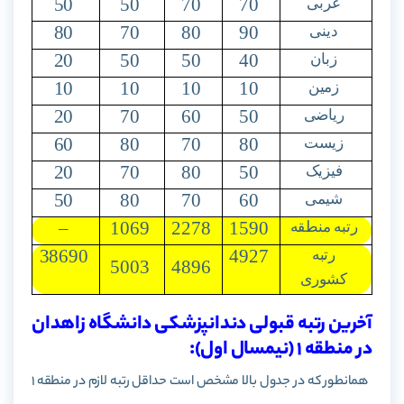
50
50
70
70
عربی
80
70
80
90
دینی
20
50
50
40
زبان
10
10
10
10
زمین
20
70
60
50
ریاضی
60
80
70
80
زیست
20
70
80
50
فیزیک
50
80
70
60
شیمی
–
1069
2278
1590
رتبه منطقه
38690
4927
رتبه
5003
4896
کشوری
آخرین رتبه قبولی دندانپزشکی دانشگاه زاهدان
در منطقه 1 (نیمسال اول):
همانطور که در جدول بالا مشخص است حداقل رتبه لازم در منطقه 1