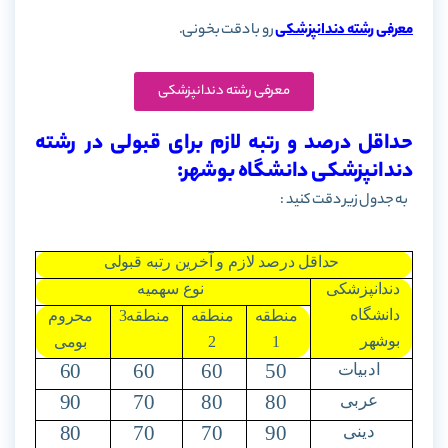
معرفی رشته دندانپزشکی
رو با دقت بخونی.
معرفی رشته دندانپزشکی
حداقل درصد و رتبه لازم برای قبولی در رشته
دندانپزشکی دانشگاه بوشهر:
به جدول زیر دقت کنید :
حداقل درصد لازم و آخرین رتبه قبولی
دندانپزشکی
نوع سهمیه
دانشگاه
منطقه
منطقه
منطقه3
محروم
بوشهر
1
2
بومی
60
60
60
50
ادبیات
90
70
80
80
عربی
80
70
70
90
دینی