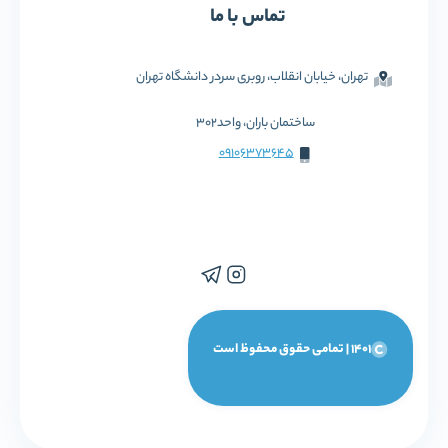
تماس با ما
تهران، خیابان انقلاب، روبری سردر دانشگاه تهران
ساختمان باران، واحد302
09106373645
1401 | تمامی حقوق محفوظ است