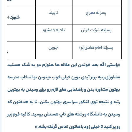
جغتای، 
پسرانه معراج
تابیاد
شهرک امام ح
پسرانه شرکت فرش
ناحیه 7 مشهد
پسرانه امام هادی(ع)
جوین
نقاب،
«راستی اگه بعد خوندن این مقاله ها هنوزم دو به شک هستید
مشاورای رتبه برتر آیدی نوین خیلی خوب میتونن تو انتخاب مدرسه
بهتون مشاوره بدن و راهنمایی های لازم رو برای رسیدن به بهترین
رتبه و نتیجه توی کنکور سراسری بهتون بکنن. تا به هدفتون که
رسیدن به دانشگاه و رشته های تاپ هستش برسید. کافیه فرم زیر
رو پر کنید تا خیلی زود باهاتون تماس گرفته بشه.»