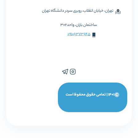
تهران، خیابان انقلاب، روبری سردر دانشگاه تهران
ساختمان باران، واحد302
09106373645
1401 | تمامی حقوق محفوظ است