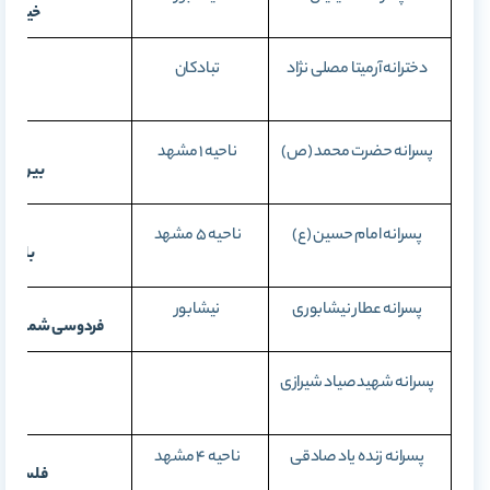
خیابان ا
دخترانه آرمیتا مصلی نژاد
تبادکان
بلوا
پسرانه حضرت محمد (ص)
ناحیه 1 مشهد
بین چهار
پسرانه امام حسین (ع)
ناحیه 5 مشهد
بلوار 
پسرانه عطار نیشابوری
نیشابور
فردوسی شمالی، خ
پسرانه شهید صیاد شیرازی
خی
پسرانه زنده یاد صادقی
ناحیه 4 مشهد
فلسطین 26، نبش چهارراه 