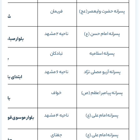
پسرانه حضرت ولیعصر (عج)
فریمان
شهرک س
پسرانه امام حسن (ع)
ناحیه 2 مشهد
بلوار صبا، صبا
پسرانه اسلامیه
تبادکان
بلوار‌
پسرانه آریو مصلی نژاد
ناحیه 6 مشهد
ابتدای بلوار هن
پسرانه پیامبر اعظم (ص)
خواف
بالاتر از 
پسرانه امام علی (ع)
ناحیه 4 مشهد
بلوار موسوی قوچانی،
پسرانه امام علی (ع)
جغتای