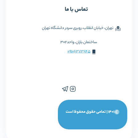
تماس با ما
تهران، خیابان انقلاب، روبری سردر دانشگاه تهران
ساختمان باران، واحد302
09106373645
1401 | تمامی حقوق محفوظ است