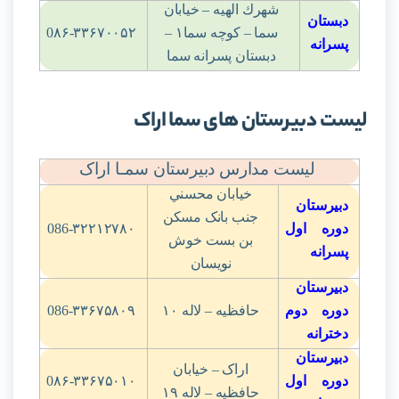
شهرك الهيه – خيابان
دبستان
سما – کوچه سما
۱ –
0۸۶-۳۳۶۷۰۰۵۲
پسرانه
دبستان پسرانه سما
لیست دبیرستان های سما اراک
لیست مدارس دبیرستان سمـا اراک
خيابان محسني
دبیرستان
جنب بانک مسکن
دوره اول
086-۳۲۲۱۲۷۸۰
بن بست خوش
پسرانه
نويسان
دبیرستان
دوره دوم
حافظيه – لاله
۱۰
086-۳۳۶۷۵۸۰۹
دخترانه
دبیرستان
اراک – خيابان
دوره اول
0۸۶-۳۳۶۷۵۰۱۰
حافظيه – لاله
۱۹