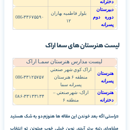
دخترانه
دبیرستان
بلوار فاطميه بهاران
دوره دوم
086-۳۳۶۷۵۵۹۰
۱۲
پسرانه
لیست هنرستان های سما اراک
لیست مدارس هنرستان سمـا اراک
اراک کوي شهر صنعتي
هنرستان
منطقه
۶
هنرستان
086-۳۳۱۲۵۷۵۷
پسرانه
پسرانه سما
هنرستان
اراک- شهرصنعتي –
0۸۶-۳۳۱۳۳۱۳۴
دخترانه
منطقه
۶
«راستی اگه بعد خوندن این مقاله ها هنوزم دو به شک هستید
مشاورای رتبه برتر آیدی نوین خیلی خوب میتونن تو انتخاب