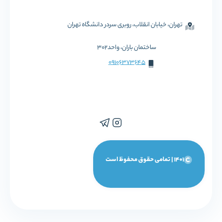
تهران، خیابان انقلاب، روبری سردر دانشگاه تهران
ساختمان باران، واحد302
09106373645
1401 | تمامی حقوق محفوظ است