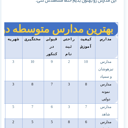
این مدارس رو بهتون بدیم حتما مشاهدش کنی.
بهترین مدارس متوسطه دو
مدارس
کیفیت
راحتی
قبولی
سختگیری
شهریه
ن
آموزش
ثبت
در
نام
کنکور
مدارس
10
2
9
10
3
تیزهوشان
و سمپاد
مدارس
8
3
7
8
3
نمونه
دولتی
مدارس
7
3
6
7
5
شاهد
مدارس
6
8
5
5
2