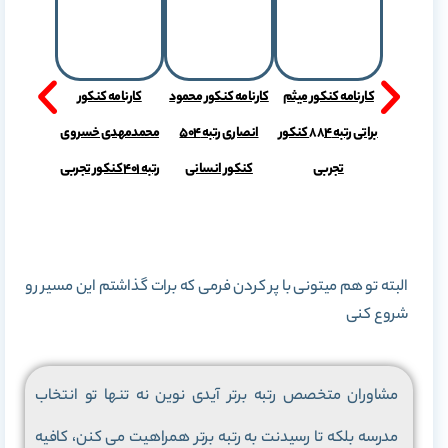
 کنکور آرزو
کارنامه کنکور میثم
کارنامه کنکور محمود
کارنامه کنکور
محمدزمانی رتبه 1008
براتی رتبه 884 کنکور
انصاری رتبه 504
محمدمهدی خسروی
ر تجربی
تجربی
کنکور انسانی
رتبه 401 کنکور تجربی
البته تو هم میتونی با پر کردن فرمی که برات گذاشتم این مسیر رو
شروع کنی
مشاوران متخصص رتبه برتر آیدی نوین نه تنها تو انتخاب
مدرسه بلکه تا رسیدنت به رتبه برتر همراهیت می کنن، کافیه