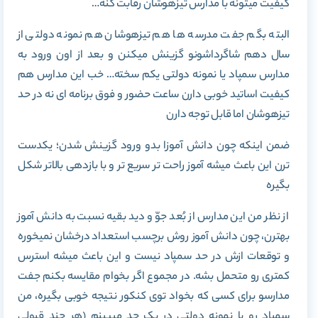
کیفیت میتونه با مدارس تیزهوشان رقابت کنه…
البته بگم جفت مدرسه ها هم تیزهوشان هم نمونه دولتی از
سال دهم شاگرداشونو گزینش میکنن و بعد از اون ورود به
مدارس سمپاد یا نمونه دولتی یکم سخته… خب این مدارس هم
کیفیت اساتید خوبی دارن ساعت حضور و فوق برنامه ای نه در حد
تیزهوشان اما قابل توجه دارن
ضمن اینکه چون دانش آموزا بدو ورود گزینش شدن؛ یکدست
ترن این باعث میشه آموز راحت تر سریع تر و با بازدهی بالاتر شکل
بگیره
از نظر من این مدارس از بُعد جوّ و دید بقیه نسبت به دانش آموز
بهترن، چون دانش آموز روش برچسب استعداد درخشان نمیخوره
و توقعات ازش در حد سمپاد نیست و این باعث میشه استرس
کمتری رو متحمل بشه. در مجموع اگر بخوام مقایسه بکنم جفت
مدارسو برای کسی که بخواد توی کنکور نتیجه خوبی بگیره، من
سمپاد رو با نمونه دولتی در یک حد میبینم (هر چند قبولی