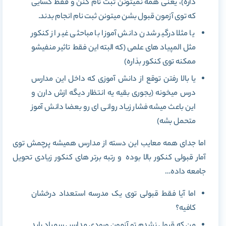
داره)، یعنی همه نمیتونن ثبت نام کنن و فقط کسایی
که توی آزمون قبول بشن میتونن ثبت نام انجام بدند.
یا مثلا درگیر شدن دانش آموزا با مباحثی غیر از کنکور
مثل المپیاد های علمی (که البته این فقط تاثیر منفیشو
ممکنه توی کنکور بذاره)
یا بالا رفتن توقع از دانش آموزی که داخل این مدارس
درس میخونه (یجوری بقیه یه انتظار دیگه ازش دارن و
این باعث میشه فشار زیاد روانی ای رو بعضا دانش آموز
متحمل بشه)
اما جدای همه معایب این دسته از مدارس همیشه پرچمش توی
آمار قبولی کنکور بالا بوده و رتبه برتر های کنکور زیادی تحویل
جامعه داده…
اما آیا فقط قبولی توی یک مدرسه استعداد درخشان
کافیه؟
من که قبول نشدم تو آزمون ورودی مدارس سمپاد باید