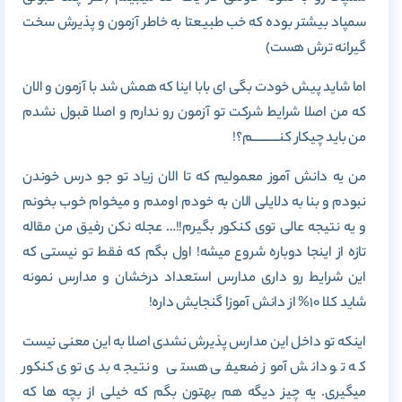
سمپاد بیشتر بوده که خب طبیعتا به خاطر آزمون و پذیرش سخت
گیرانه ترش هست)
اما شاید پیش خودت بگی ای بابا اینا که همش شد با آزمون و الان
که من اصلا شرایط شرکت تو آزمون رو ندارم و اصلا قبول نشدم
من باید چیکار کنـــــــــــم؟!
من یه دانش آموز معمولیم که تا الان زیاد تو جو درس خوندن
نبودم و بنا به دلایلی الان به خودم اومدم و میخوام خوب بخونم
و یه نتیجه عالی توی کنکور بگیرم!!… عجله نکن رفیق من مقاله
تازه از اینجا دوباره شروع میشه! اول بگم که فقط تو نیستی که
این شرایط رو داری مدارس استعداد درخشان و مدارس نمونه
شاید کلا 10% از دانش آموزا گنجایش داره!
اینکه تو داخل این مدارس پذیرش نشدی اصلا به این معنی نیست
که تو دانش آموز ضعیفی هستی و نتیجه بدی توی کنکور
میگیری. یه چیز دیگه هم بهتون بگم که خیلی از بچه ها که