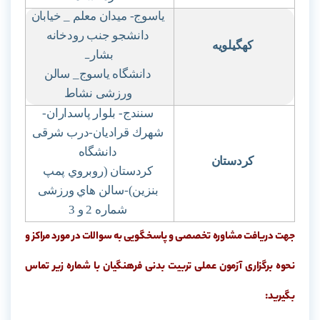
یاسوج- میدان معلم _ خیابان
دانشجو جنب رودخانه
کهگیلویه
بشار
_
دانشگاه یاسوج_ سالن
ورزشی نشاط
سنندج- بلوار پاسداران-
شهرك قرادیان-درب شرقی
دانشگاه
کردستان
کردستان (روبروي پمپ
بنزین)-سالن هاي ورزشی
شماره 2 و 3
جهت دریافت مشاوره تخصصی و پاسخگویی به سوالات در مورد مراکز و
نحوه برگزاری آزمون عملی تربیت بدنی فرهنگیان
با شماره زیر تماس
بگیرید: