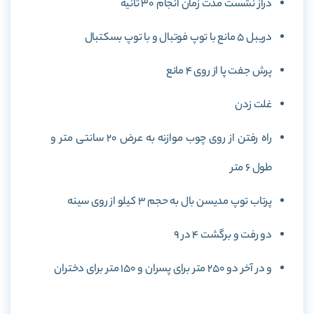
دراز نشست مدت زمان انجام 30 ثانیه
دریبل 5 مانع با توپ فوتبال و با توپ بسکتبال
پرش جفت پا از روی 4 مانع
غلت زدن
راه رفتن از روی چوب موازنه به عرض 20 سانتی متر و
طول 6 متر
پرتاب توپ مدیسن بال به حجم 3 کیلو از روی سینه
دو رفت و برگشت 4 در 9
و در آخر دو 250 متر برای پسران و 150 متر برای دختران