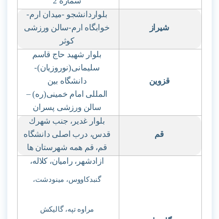
شماره 2
بلواردانشجو -میدان ارم-
شیراز
خوابگاه ارم-سالن ورزشی
کوثر
بلوار شهید حاج قاسم
سلیمانی(نوروزیان)-
قزوین
دانشگاه بین
المللی امام خمینی(ره)
–
سالن ورزشی پسران
بلوار غدیر، جنب شهرك
قم
قدس، درب اصلی دانشگاه
قم، قم همه شهرستان ها
ازادشهر، رامیان، کلاله،
گنبدکاووس، مینودشت،
مراوه تپه، گالیکش