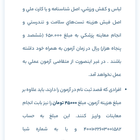
لباس‌ و كفش‌ ورزشي‌، اصل شناسنامه و يا كارت ملي و
اصل فيش هزينه تست‌هاي سلامت و تندرستي و
انجام معاينه پزشكي به مبلغ 650.000 (ششصد ‌و
پنجاه هزار) ريال در زمان آزمون به همراه خود داشته
باشند . در غير اينصورت از متقاضی‌ آزمون ‌عملي‌ به
‌عمل ‌نخواهد آمد.
افرادی که قصد ثبت نام در آزمون را دارند، باید علاوه بر
مبلغ هزینه آزمون، مبلغ
45000 تومان
را نیز بابت انجام
معاینات واریز کنند. این مبلغ به حساب
4001022603001582 و يا به شماره شبا