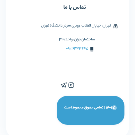
تماس با ما
تهران، خیابان انقلاب، روبری سردر دانشگاه تهران
ساختمان باران، واحد302
09106373645
1401 | تمامی حقوق محفوظ است