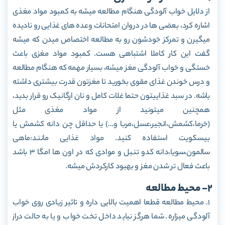
از دلایل خواب آلودگی هنگام مطالعه میشه به کمبود مواد مغذی
اشاره کرد، بعضی ها در دروان امتحانات وعده های غذایی رو نادیده
میگیرن و تمرکز خودشون رو به مطالعه اختصاص میدن که میشه
گفت این کار کاملا اشتباهی هست. کمبود مواد مغزی باعث
خستگی و خواب آلودگی مغز میشه، بسیار مهمه که هنگام مطالعه
و درس خوندن غذای مقوی بخورید تا مغزتون قدرت بیشتری داشته
باشه. در سبد غذاییتون حتما غلات کامل و نان ارگانیک رو قرار بدید،
همچنین میتونید از مواد مغذی مثل
(خرما،کشمش،انجیر،عسل،مربا و…) یا حداقل چن دانه کشمش یا
بیسکویت استفاده کنید. مواد غذایی مانند:ماهی
سالمون،سویا،دانه کدو تنبل و موادی که در اون ها امگا ۳ باشد
باعث فعال تر شدن مغز و بهبود کارکردش میشه.
2- محیط مطالعه
۱. محیط مطالعه قطعا اهمیت بالایی داره و تاثیر زیادی روی خواب
آلودگی میزاره. شما هرگز نباید داخل تخت خواب و یا به حالت دراز