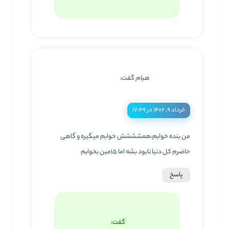
هیام
گفت:
خرداد ۹, ۱۴۰۲ در ۱۷:۴۹
من بنده خوابم،همشششش خوابم میگیره و گاهی
حاضرم کل دنیا نابود بشه اما ۱۵مین بخوابم
پاسخ
گفت: