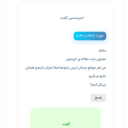
امیرحسین
گفت:
مهر ۷, ۱۴۰۲ در ۱۰:۳۰
سلام
ممنون بابت مقاله ی خوبتون
من هر موقع میخان درس بخونم اصلا تمرکز ندارم و همش
خابم میگیره
چیکار کنم؟
پاسخ
گفت: