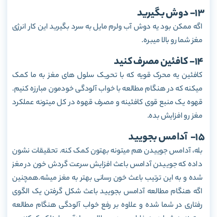
13- دوش بگیرید
اگه ممکن بود یه دوش آب ولرم مایل به سرد بگیرید این کار انرژی
مغز شما رو بالا میبره.
14- کافئین مصرف کنید
کافئین یه محرک قویه که با تحریک سلول های مغز به ما کمک
میکنه که در هنگام مطالعه با خواب آلودگی خودمون مبارزه کنیم.
قهوه یک منبع قوی کافئینه و مصرف قهوه در کل میتونه عملکرد
مغز رو افزایش بده.
15- آدامس بجویید
بله، آدامس جوییدن هم میتونه بهتون کمک کنه. تحقیقات نشون
داده که جوییدن آدامس باعث افزایش سرعت گردش خون در مغز
شده و به این ترتیب باعث خون رسانی بهتر به مغز میشه.همچنین
اگه هنگام مطالعه آدامس بجویید باعث شکل گرفتن یک الگوی
رفتاری در شما شده و علاوه بر رفع خواب آلودگی هنگام مطالعه