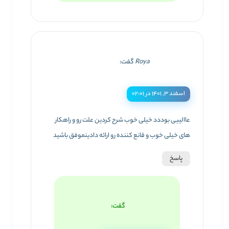
Roya
گفت:
اسفند ۳, ۱۴۰۱ در ۰۲:۰۱
عاالییی بوددد خیلی خوب شرح کردین علت رو و راهکار
های خیلی خوب و قانع کننده رو ارائه دادینموفق باشید
پاسخ
گفت: