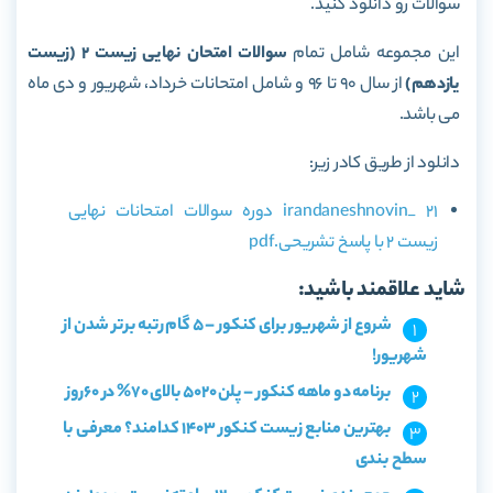
سوالات رو دانلود کنید.
این مجموعه شامل تمام
سوالات امتحان نهایی زیست 2 (زیست
یازدهم)
از سال 90 تا 96 و شامل امتحانات خرداد، شهریور و دی ماه
می باشد.
دانلود از طریق کادر زیر:
irandaneshnovin_ 21 دوره سوالات امتحانات نهایی
زیست 2 با پاسخ تشریحی.pdf
شاید علاقمند باشید:
شروع از شهریور برای کنکور – 5 گام رتبه برتر شدن از
شهریور!
برنامه دو ماهه کنکور – پلن 5020 بالای 70% در 60روز
بهترین منابع زیست کنکور 1403 کدامند؟ معرفی با
سطح بندی