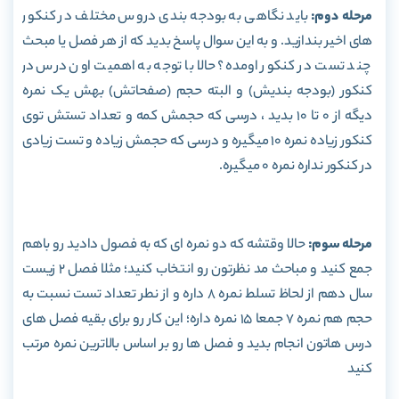
مرحله دوم:
باید نگاهی به بودجه بندی دروس مختلف در کنکور
های اخیر بندازید. و به این سوال پاسخ بدید که از هر فصل یا مبحث
چند تست در کنکور اومده؟ حالا با توجه به اهمیت اون درس در
کنکور (بودجه بندیش) و البته حجم (صفحاتش) بهش یک نمره
دیگه از 0 تا 10 بدید ، درسی که حجمش کمه و تعداد تستش توی
کنکور زیاده نمره 10 میگیره و درسی که حجمش زیاده و تست زیادی
در کنکور نداره نمره 0 میگیره.
مرحله سوم:
حالا وقتشه که دو نمره ای که به فصول دادید رو باهم
جمع کنید و مباحث مد نظرتون رو انتخاب کنید؛ مثلا فصل 2 زیست
سال دهم از لحاظ تسلط نمره 8 داره و از نطر تعداد تست نسبت به
حجم هم نمره 7 جمعا 15 نمره داره؛ این کار رو برای بقیه فصل های
درس هاتون انجام بدید و فصل ها رو بر اساس بالاترین نمره مرتب
کنید